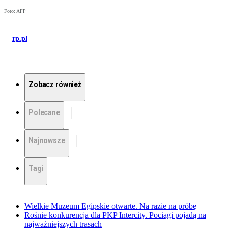
Foto: AFP
rp.pl
Zobacz również
Polecane
Najnowsze
Tagi
Wielkie Muzeum Egipskie otwarte. Na razie na próbę
Rośnie konkurencja dla PKP Intercity. Pociągi pojadą na
najważniejszych trasach