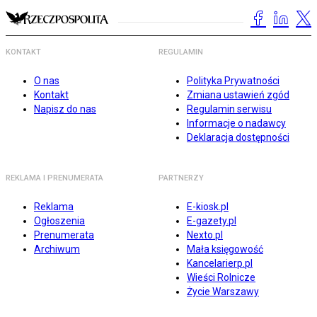
KONTAKT
REGULAMIN
O nas
Polityka Prywatności
Kontakt
Zmiana ustawień zgód
Napisz do nas
Regulamin serwisu
Informacje o nadawcy
Deklaracja dostępności
REKLAMA I PRENUMERATA
PARTNERZY
Reklama
E-kiosk.pl
Ogłoszenia
E-gazety.pl
Prenumerata
Nexto.pl
Archiwum
Mała księgowość
Kancelarierp.pl
Wieści Rolnicze
Życie Warszawy