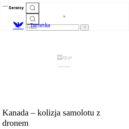
Serwisy
T
urystyka
Kanada – kolizja samolotu z
dronem