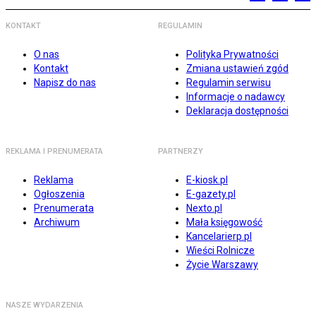
KONTAKT
REGULAMIN
O nas
Polityka Prywatności
Kontakt
Zmiana ustawień zgód
Napisz do nas
Regulamin serwisu
Informacje o nadawcy
Deklaracja dostępności
REKLAMA I PRENUMERATA
PARTNERZY
Reklama
E-kiosk.pl
Ogłoszenia
E-gazety.pl
Prenumerata
Nexto.pl
Archiwum
Mała księgowość
Kancelarierp.pl
Wieści Rolnicze
Życie Warszawy
NASZE WYDARZENIA