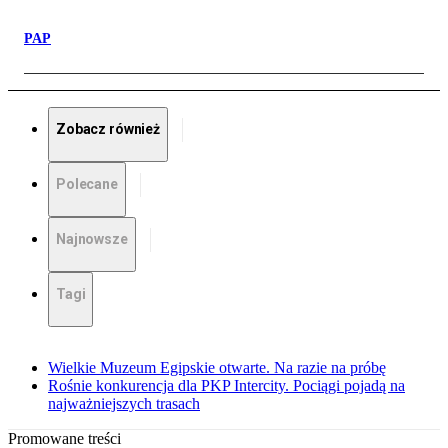
PAP
Zobacz również
Polecane
Najnowsze
Tagi
Wielkie Muzeum Egipskie otwarte. Na razie na próbę
Rośnie konkurencja dla PKP Intercity. Pociągi pojadą na
najważniejszych trasach
Promowane treści