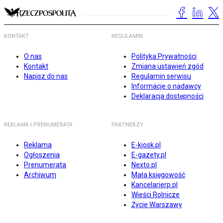
KONTAKT
REGULAMIN
O nas
Polityka Prywatności
Kontakt
Zmiana ustawień zgód
Napisz do nas
Regulamin serwisu
Informacje o nadawcy
Deklaracja dostępności
REKLAMA I PRENUMERATA
PARTNERZY
Reklama
E-kiosk.pl
Ogłoszenia
E-gazety.pl
Prenumerata
Nexto.pl
Archiwum
Mała księgowość
Kancelarierp.pl
Wieści Rolnicze
Życie Warszawy