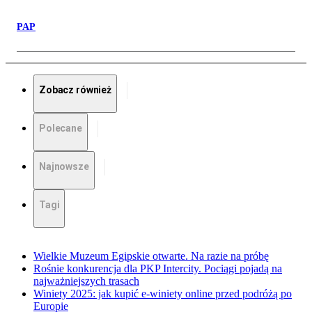
PAP
Zobacz również
Polecane
Najnowsze
Tagi
Wielkie Muzeum Egipskie otwarte. Na razie na próbę
Rośnie konkurencja dla PKP Intercity. Pociągi pojadą na
najważniejszych trasach
Winiety 2025: jak kupić e-winiety online przed podróżą po
Europie