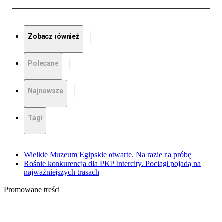
Zobacz również
Polecane
Najnowsze
Tagi
Wielkie Muzeum Egipskie otwarte. Na razie na próbę
Rośnie konkurencja dla PKP Intercity. Pociągi pojadą na
najważniejszych trasach
Promowane treści