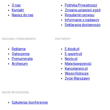
O nas
Polityka Prywatności
Kontakt
Zmiana ustawień zgód
Napisz do nas
Regulamin serwisu
Informacje o nadawcy
Deklaracja dostępności
REKLAMA I PRENUMERATA
PARTNERZY
Reklama
E-kiosk.pl
Ogłoszenia
E-gazety.pl
Prenumerata
Nexto.pl
Archiwum
Mała księgowość
Kancelarierp.pl
Wieści Rolnicze
Życie Warszawy
NASZE WYDARZENIA
Szkolenia i konferencje