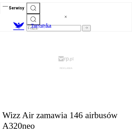
Serwisy
T
urystyka
Wizz Air zamawia 146 airbusów
A320neo