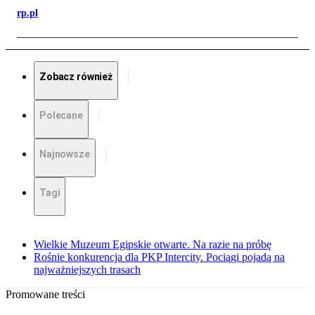
rp.pl
Zobacz również
Polecane
Najnowsze
Tagi
Wielkie Muzeum Egipskie otwarte. Na razie na próbę
Rośnie konkurencja dla PKP Intercity. Pociągi pojadą na
najważniejszych trasach
Promowane treści