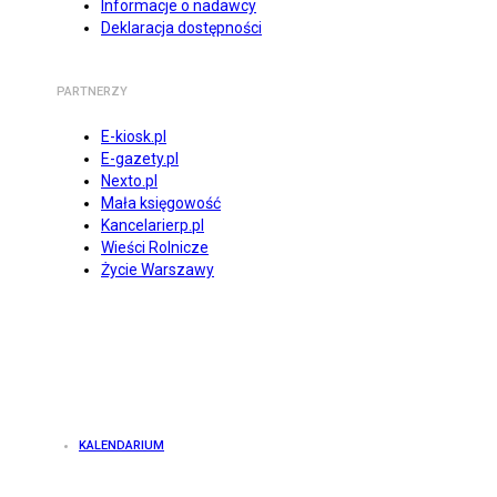
Informacje o nadawcy
Deklaracja dostępności
PARTNERZY
E-kiosk.pl
E-gazety.pl
Nexto.pl
Mała księgowość
Kancelarierp.pl
Wieści Rolnicze
Życie Warszawy
KALENDARIUM