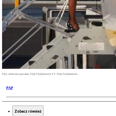
Foto: archiwum prywatne, Filip Frydrykiewicz F.F. Filip Frydrykiewicz
PAP
Zobacz również