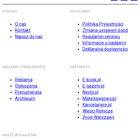
KONTAKT
REGULAMIN
O nas
Polityka Prywatności
Kontakt
Zmiana ustawień zgód
Napisz do nas
Regulamin serwisu
Informacje o nadawcy
Deklaracja dostępności
REKLAMA I PRENUMERATA
PARTNERZY
Reklama
E-kiosk.pl
Ogłoszenia
E-gazety.pl
Prenumerata
Nexto.pl
Archiwum
Mała księgowość
Kancelarierp.pl
Wieści Rolnicze
Życie Warszawy
NASZE WYDARZENIA