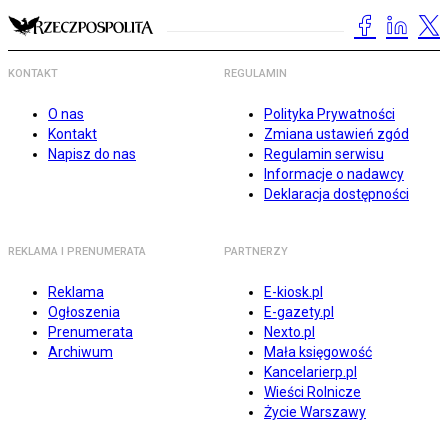
KONTAKT
REGULAMIN
O nas
Polityka Prywatności
Kontakt
Zmiana ustawień zgód
Napisz do nas
Regulamin serwisu
Informacje o nadawcy
Deklaracja dostępności
REKLAMA I PRENUMERATA
PARTNERZY
Reklama
E-kiosk.pl
Ogłoszenia
E-gazety.pl
Prenumerata
Nexto.pl
Archiwum
Mała księgowość
Kancelarierp.pl
Wieści Rolnicze
Życie Warszawy