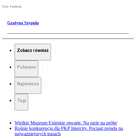
Foto: Facebook
Grażyna Szypuła
Zobacz również
Polecane
Najnowsze
Tagi
Wielkie Muzeum Egipskie otwarte. Na razie na próbę
Rośnie konkurencja dla PKP Intercity. Pociągi pojadą na
najważniejszych trasach