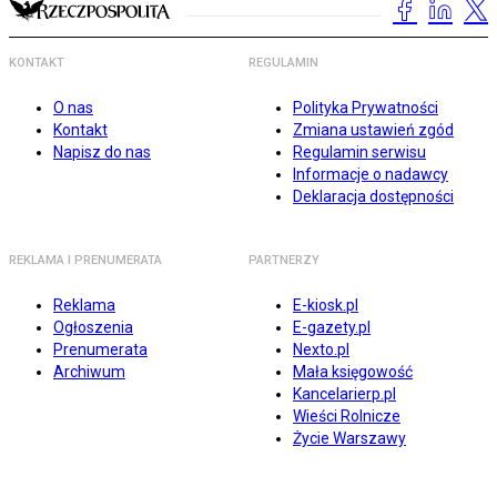
KONTAKT
REGULAMIN
O nas
Polityka Prywatności
Kontakt
Zmiana ustawień zgód
Napisz do nas
Regulamin serwisu
Informacje o nadawcy
Deklaracja dostępności
REKLAMA I PRENUMERATA
PARTNERZY
Reklama
E-kiosk.pl
Ogłoszenia
E-gazety.pl
Prenumerata
Nexto.pl
Archiwum
Mała księgowość
Kancelarierp.pl
Wieści Rolnicze
Życie Warszawy