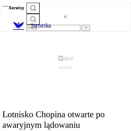
Serwisy
T
urystyka
Lotnisko Chopina otwarte po
awaryjnym lądowaniu