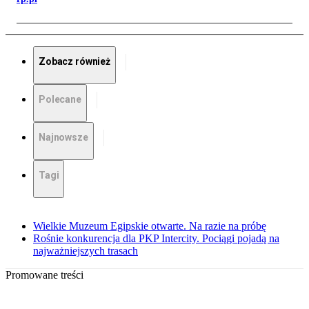
Zobacz również
Polecane
Najnowsze
Tagi
Wielkie Muzeum Egipskie otwarte. Na razie na próbę
Rośnie konkurencja dla PKP Intercity. Pociągi pojadą na
najważniejszych trasach
Promowane treści