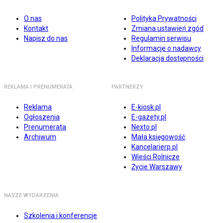
O nas
Polityka Prywatności
Kontakt
Zmiana ustawień zgód
Napisz do nas
Regulamin serwisu
Informacje o nadawcy
Deklaracja dostępności
REKLAMA I PRENUMERATA
PARTNERZY
Reklama
E-kiosk.pl
Ogłoszenia
E-gazety.pl
Prenumerata
Nexto.pl
Archiwum
Mała księgowość
Kancelarierp.pl
Wieści Rolnicze
Życie Warszawy
NASZE WYDARZENIA
Szkolenia i konferencje