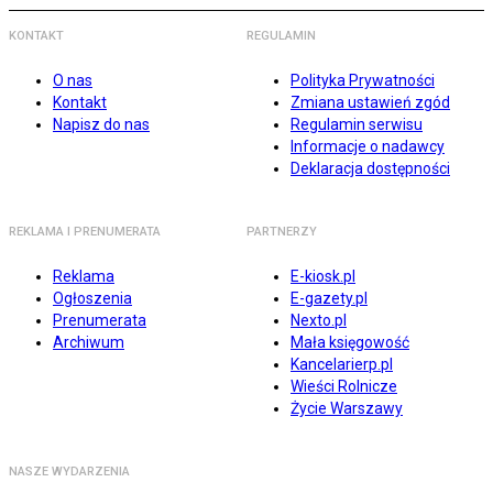
KONTAKT
REGULAMIN
O nas
Polityka Prywatności
Kontakt
Zmiana ustawień zgód
Napisz do nas
Regulamin serwisu
Informacje o nadawcy
Deklaracja dostępności
REKLAMA I PRENUMERATA
PARTNERZY
Reklama
E-kiosk.pl
Ogłoszenia
E-gazety.pl
Prenumerata
Nexto.pl
Archiwum
Mała księgowość
Kancelarierp.pl
Wieści Rolnicze
Życie Warszawy
NASZE WYDARZENIA