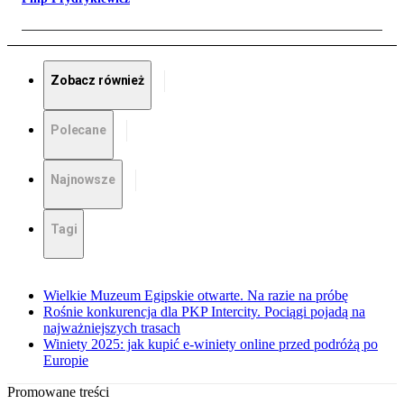
Zobacz również
Polecane
Najnowsze
Tagi
Wielkie Muzeum Egipskie otwarte. Na razie na próbę
Rośnie konkurencja dla PKP Intercity. Pociągi pojadą na
najważniejszych trasach
Winiety 2025: jak kupić e-winiety online przed podróżą po
Europie
Promowane treści