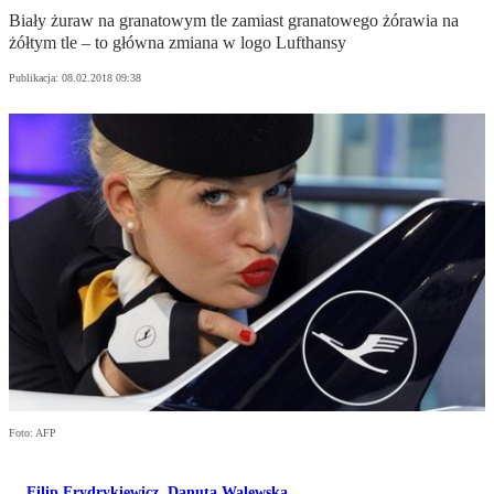
Biały żuraw na granatowym tle zamiast granatowego żórawia na
żółtym tle – to główna zmiana w logo Lufthansy
Publikacja:
08.02.2018 09:38
Foto: AFP
Filip Frydrykiewicz
,
Danuta Walewska