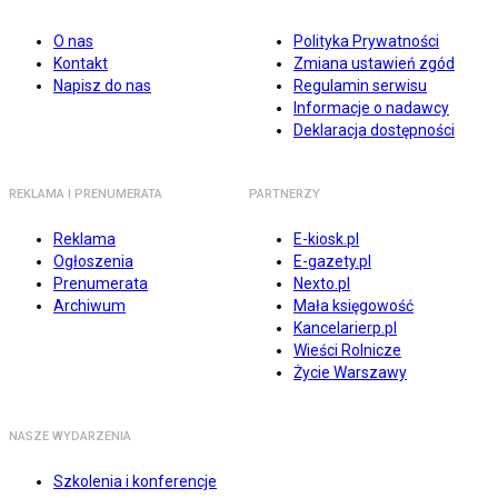
O nas
Polityka Prywatności
Kontakt
Zmiana ustawień zgód
Napisz do nas
Regulamin serwisu
Informacje o nadawcy
Deklaracja dostępności
REKLAMA I PRENUMERATA
PARTNERZY
Reklama
E-kiosk.pl
Ogłoszenia
E-gazety.pl
Prenumerata
Nexto.pl
Archiwum
Mała księgowość
Kancelarierp.pl
Wieści Rolnicze
Życie Warszawy
NASZE WYDARZENIA
Szkolenia i konferencje