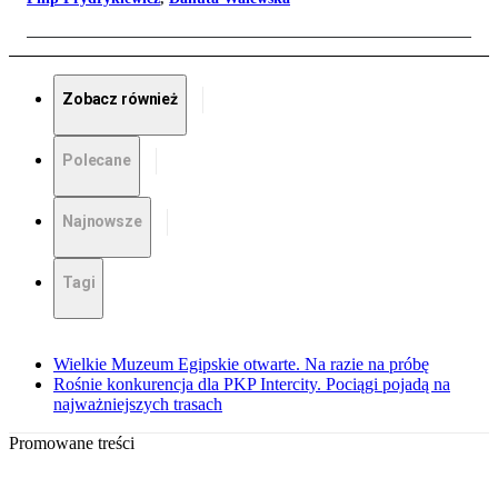
Zobacz również
Polecane
Najnowsze
Tagi
Wielkie Muzeum Egipskie otwarte. Na razie na próbę
Rośnie konkurencja dla PKP Intercity. Pociągi pojadą na
najważniejszych trasach
Promowane treści