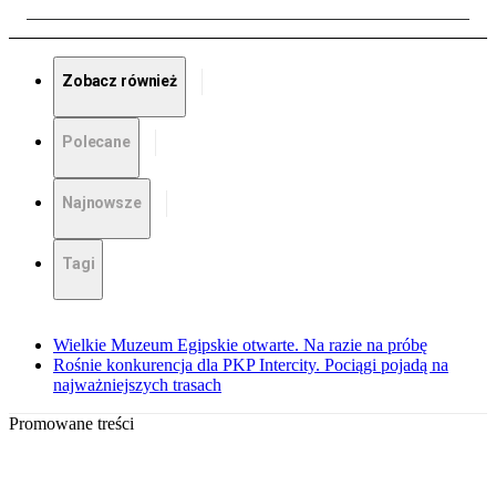
Zobacz również
Polecane
Najnowsze
Tagi
Wielkie Muzeum Egipskie otwarte. Na razie na próbę
Rośnie konkurencja dla PKP Intercity. Pociągi pojadą na
najważniejszych trasach
Promowane treści