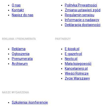
O nas
Polityka Prywatności
Kontakt
Zmiana ustawień zgód
Napisz do nas
Regulamin serwisu
Informacje o nadawcy
Deklaracja dostępności
REKLAMA I PRENUMERATA
PARTNERZY
Reklama
E-kiosk.pl
Ogłoszenia
E-gazety.pl
Prenumerata
Nexto.pl
Archiwum
Mała księgowość
Kancelarierp.pl
Wieści Rolnicze
Życie Warszawy
NASZE WYDARZENIA
Szkolenia i konferencje