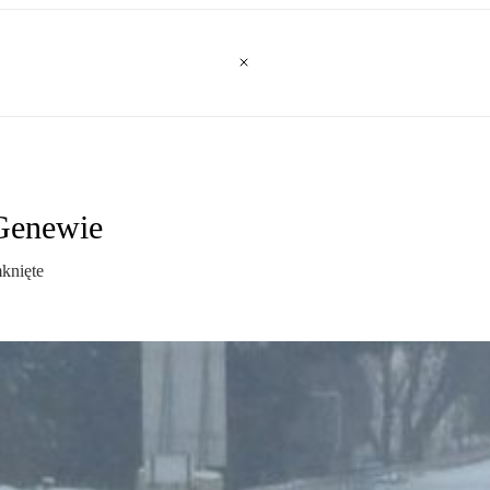
 Genewie
knięte