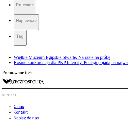
Polecane
Najnowsze
Tagi
Wielkie Muzeum Egipskie otwarte. Na razie na próbę
Rośnie konkurencja dla PKP Intercity. Pociągi pojadą na najwa
Promowane treści
KONTAKT
O nas
Kontakt
Napisz do nas