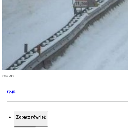
Foto: AFP
rp.pl
Zobacz również