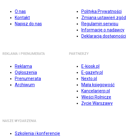
O nas
Polityka Prywatności
Kontakt
Zmiana ustawień zgód
Napisz do nas
Regulamin serwisu
Informacje o nadawcy
Deklaracja dostępności
REKLAMA I PRENUMERATA
PARTNERZY
Reklama
E-kiosk.pl
Ogłoszenia
E-gazety.pl
Prenumerata
Nexto.pl
Archiwum
Mała księgowość
Kancelarierp.pl
Wieści Rolnicze
Życie Warszawy
NASZE WYDARZENIA
Szkolenia i konferencje