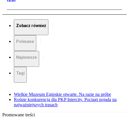
Zobacz również
Polecane
Najnowsze
Tagi
Wielkie Muzeum Egipskie otwarte. Na razie na próbę
Rośnie konkurencja dla PKP Intercity. Pociągi pojadą na
najważniejszych trasach
Promowane treści