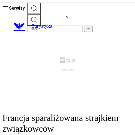
Serwisy
T
urystyka
Francja sparaliżowana strajkiem
związkowców