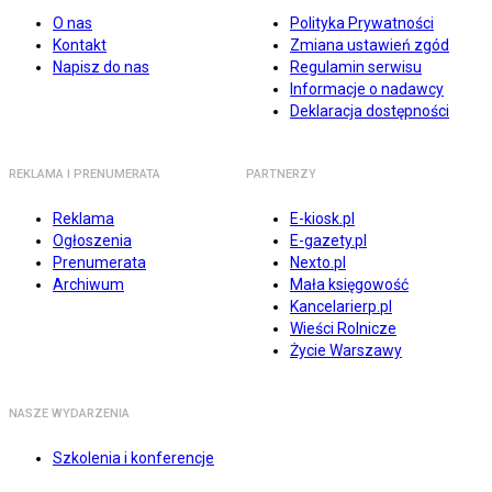
O nas
Polityka Prywatności
Kontakt
Zmiana ustawień zgód
Napisz do nas
Regulamin serwisu
Informacje o nadawcy
Deklaracja dostępności
REKLAMA I PRENUMERATA
PARTNERZY
Reklama
E-kiosk.pl
Ogłoszenia
E-gazety.pl
Prenumerata
Nexto.pl
Archiwum
Mała księgowość
Kancelarierp.pl
Wieści Rolnicze
Życie Warszawy
NASZE WYDARZENIA
Szkolenia i konferencje