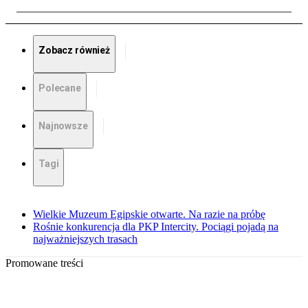
Zobacz również
Polecane
Najnowsze
Tagi
Wielkie Muzeum Egipskie otwarte. Na razie na próbę
Rośnie konkurencja dla PKP Intercity. Pociągi pojadą na
najważniejszych trasach
Promowane treści