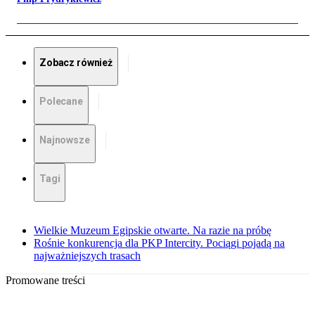
Zobacz również
Polecane
Najnowsze
Tagi
Wielkie Muzeum Egipskie otwarte. Na razie na próbę
Rośnie konkurencja dla PKP Intercity. Pociągi pojadą na
najważniejszych trasach
Promowane treści