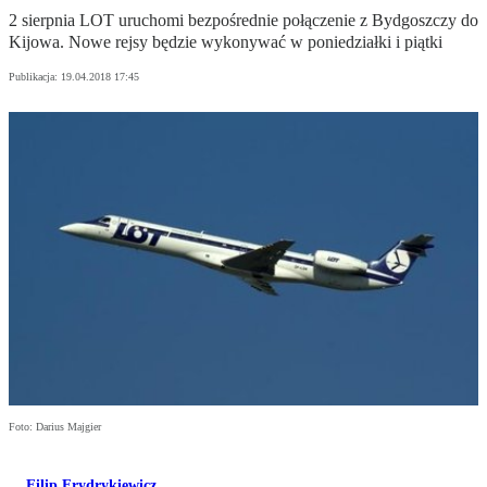
2 sierpnia LOT uruchomi bezpośrednie połączenie z Bydgoszczy do
Kijowa. Nowe rejsy będzie wykonywać w poniedziałki i piątki
Publikacja:
19.04.2018 17:45
Foto: Darius Majgier
Filip Frydrykiewicz