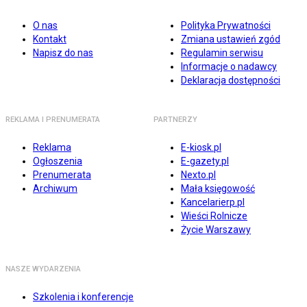
O nas
Polityka Prywatności
Kontakt
Zmiana ustawień zgód
Napisz do nas
Regulamin serwisu
Informacje o nadawcy
Deklaracja dostępności
REKLAMA I PRENUMERATA
PARTNERZY
Reklama
E-kiosk.pl
Ogłoszenia
E-gazety.pl
Prenumerata
Nexto.pl
Archiwum
Mała księgowość
Kancelarierp.pl
Wieści Rolnicze
Życie Warszawy
NASZE WYDARZENIA
Szkolenia i konferencje