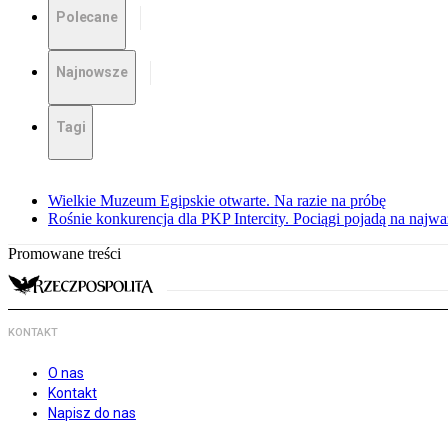
Polecane
Najnowsze
Tagi
Wielkie Muzeum Egipskie otwarte. Na razie na próbę
Rośnie konkurencja dla PKP Intercity. Pociągi pojadą na najwa
Promowane treści
KONTAKT
O nas
Kontakt
Napisz do nas