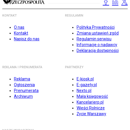
KONTAKT
REGULAMIN
O nas
Polityka Prywatności
Kontakt
Zmiana ustawień zgód
Napisz do nas
Regulamin serwisu
Informacje o nadawcy
Deklaracja dostępności
REKLAMA I PRENUMERATA
PARTNERZY
Reklama
E-kiosk.pl
Ogłoszenia
E-gazety.pl
Prenumerata
Nexto.pl
Archiwum
Mała księgowość
Kancelarierp.pl
Wieści Rolnicze
Życie Warszawy