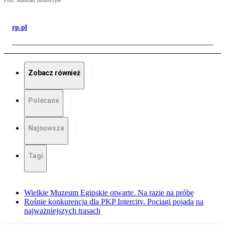
Foto: Materiały promocyjne
rp.pl
Zobacz również
Polecane
Najnowsze
Tagi
Wielkie Muzeum Egipskie otwarte. Na razie na próbę
Rośnie konkurencja dla PKP Intercity. Pociągi pojadą na
najważniejszych trasach