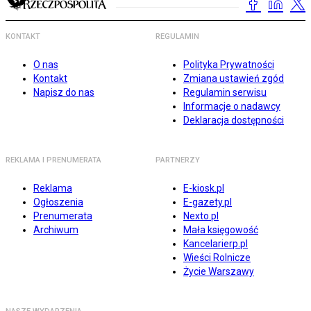
KONTAKT
REGULAMIN
O nas
Polityka Prywatności
Kontakt
Zmiana ustawień zgód
Napisz do nas
Regulamin serwisu
Informacje o nadawcy
Deklaracja dostępności
REKLAMA I PRENUMERATA
PARTNERZY
Reklama
E-kiosk.pl
Ogłoszenia
E-gazety.pl
Prenumerata
Nexto.pl
Archiwum
Mała księgowość
Kancelarierp.pl
Wieści Rolnicze
Życie Warszawy