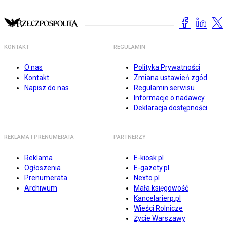
KONTAKT
REGULAMIN
O nas
Polityka Prywatności
Kontakt
Zmiana ustawień zgód
Napisz do nas
Regulamin serwisu
Informacje o nadawcy
Deklaracja dostępności
REKLAMA I PRENUMERATA
PARTNERZY
Reklama
E-kiosk.pl
Ogłoszenia
E-gazety.pl
Prenumerata
Nexto.pl
Archiwum
Mała księgowość
Kancelarierp.pl
Wieści Rolnicze
Życie Warszawy