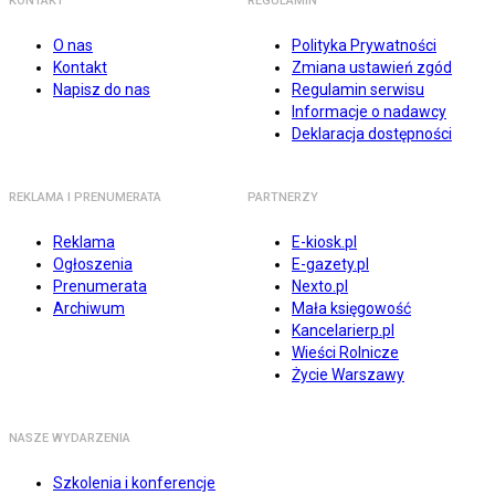
KONTAKT
REGULAMIN
O nas
Polityka Prywatności
Kontakt
Zmiana ustawień zgód
Napisz do nas
Regulamin serwisu
Informacje o nadawcy
Deklaracja dostępności
REKLAMA I PRENUMERATA
PARTNERZY
Reklama
E-kiosk.pl
Ogłoszenia
E-gazety.pl
Prenumerata
Nexto.pl
Archiwum
Mała księgowość
Kancelarierp.pl
Wieści Rolnicze
Życie Warszawy
NASZE WYDARZENIA
Szkolenia i konferencje