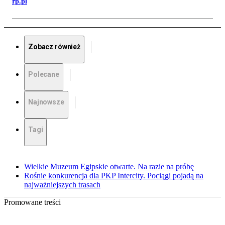
rp.pl
Zobacz również
Polecane
Najnowsze
Tagi
Wielkie Muzeum Egipskie otwarte. Na razie na próbę
Rośnie konkurencja dla PKP Intercity. Pociągi pojadą na
najważniejszych trasach
Promowane treści