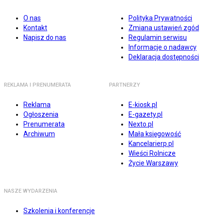
O nas
Polityka Prywatności
Kontakt
Zmiana ustawień zgód
Napisz do nas
Regulamin serwisu
Informacje o nadawcy
Deklaracja dostępności
REKLAMA I PRENUMERATA
PARTNERZY
Reklama
E-kiosk.pl
Ogłoszenia
E-gazety.pl
Prenumerata
Nexto.pl
Archiwum
Mała księgowość
Kancelarierp.pl
Wieści Rolnicze
Życie Warszawy
NASZE WYDARZENIA
Szkolenia i konferencje