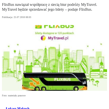
FlixBus nawiązał współpracę z siecią biur podróży MyTravel.
MyTravel będzie sprzedawać jego bilety – podaje FlixBus.
Publikacja:
25.07.2018 08:03
Foto: materiały prasowe
Łukasz Makuch