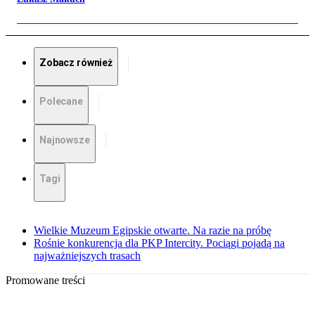
Zobacz również
Polecane
Najnowsze
Tagi
Wielkie Muzeum Egipskie otwarte. Na razie na próbę
Rośnie konkurencja dla PKP Intercity. Pociągi pojadą na
najważniejszych trasach
Promowane treści