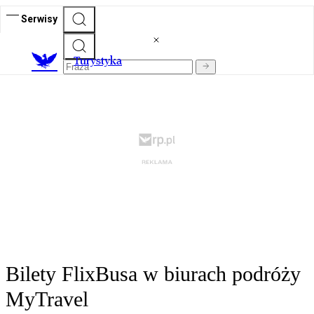
Serwisy
T
urystyka
Bilety FlixBusa w biurach podróży
MyTravel