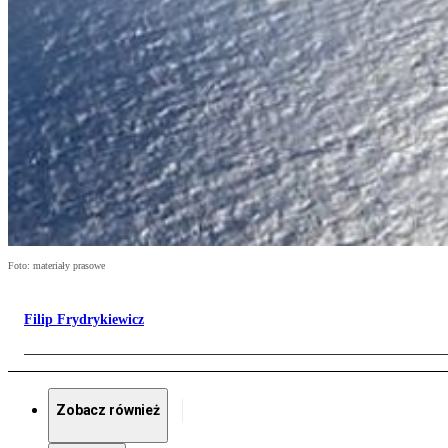
Foto: materiały prasowe
Filip Frydrykiewicz
Zobacz również