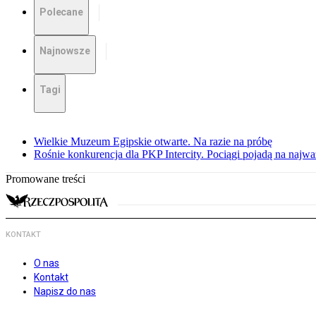
Polecane
Najnowsze
Tagi
Wielkie Muzeum Egipskie otwarte. Na razie na próbę
Rośnie konkurencja dla PKP Intercity. Pociągi pojadą na najwa
Promowane treści
KONTAKT
O nas
Kontakt
Napisz do nas