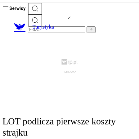
Serwisy
T
urystyka
LOT podlicza pierwsze koszty
strajku