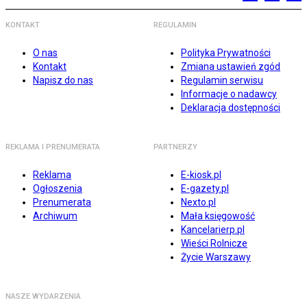
KONTAKT
REGULAMIN
O nas
Polityka Prywatności
Kontakt
Zmiana ustawień zgód
Napisz do nas
Regulamin serwisu
Informacje o nadawcy
Deklaracja dostępności
REKLAMA I PRENUMERATA
PARTNERZY
Reklama
E-kiosk.pl
Ogłoszenia
E-gazety.pl
Prenumerata
Nexto.pl
Archiwum
Mała księgowość
Kancelarierp.pl
Wieści Rolnicze
Życie Warszawy
NASZE WYDARZENIA