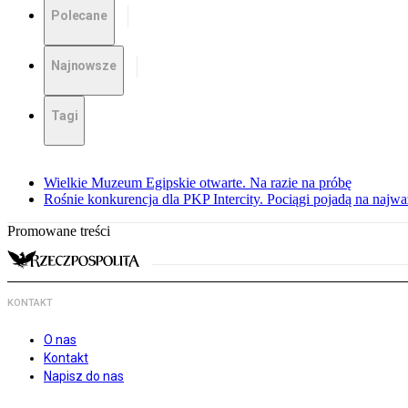
Polecane
Najnowsze
Tagi
Wielkie Muzeum Egipskie otwarte. Na razie na próbę
Rośnie konkurencja dla PKP Intercity. Pociągi pojadą na najwa
Promowane treści
KONTAKT
O nas
Kontakt
Napisz do nas