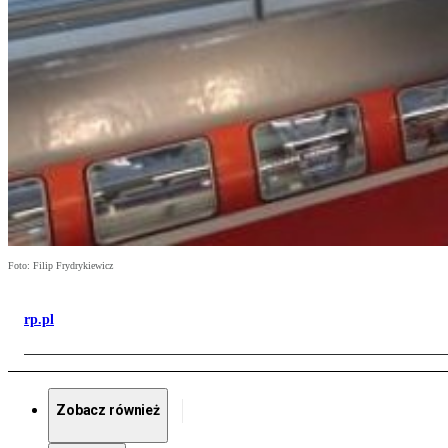
Foto: Filip Frydrykiewicz
rp.pl
Zobacz również