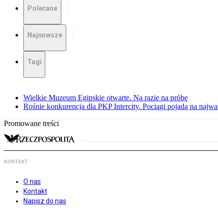
Polecane
Najnowsze
Tagi
Wielkie Muzeum Egipskie otwarte. Na razie na próbę
Rośnie konkurencja dla PKP Intercity. Pociągi pojadą na najwa
Promowane treści
KONTAKT
O nas
Kontakt
Napisz do nas