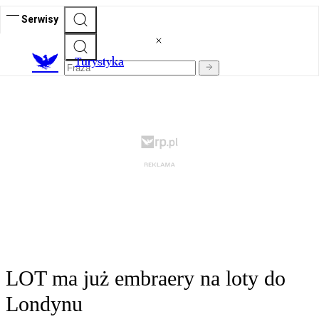
Serwisy
T
urystyka
LOT ma już embraery na loty do
Londynu