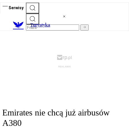
Serwisy
T
urystyka
Emirates nie chcą już airbusów
A380