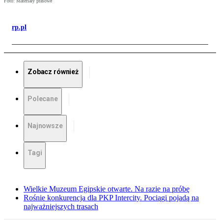
Foto: Materiały prasowe
rp.pl
Zobacz również
Polecane
Najnowsze
Tagi
Wielkie Muzeum Egipskie otwarte. Na razie na próbę
Rośnie konkurencja dla PKP Intercity. Pociągi pojadą na
najważniejszych trasach