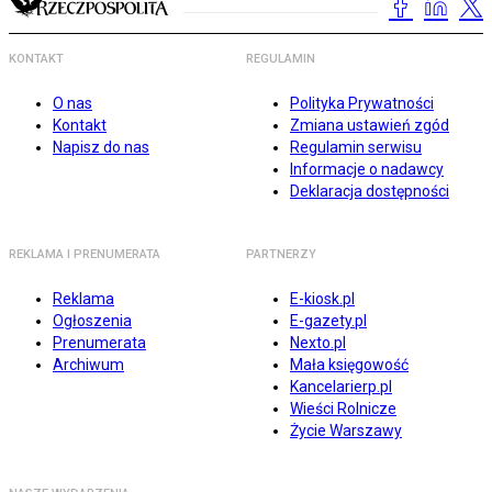
KONTAKT
REGULAMIN
O nas
Polityka Prywatności
Kontakt
Zmiana ustawień zgód
Napisz do nas
Regulamin serwisu
Informacje o nadawcy
Deklaracja dostępności
REKLAMA I PRENUMERATA
PARTNERZY
Reklama
E-kiosk.pl
Ogłoszenia
E-gazety.pl
Prenumerata
Nexto.pl
Archiwum
Mała księgowość
Kancelarierp.pl
Wieści Rolnicze
Życie Warszawy