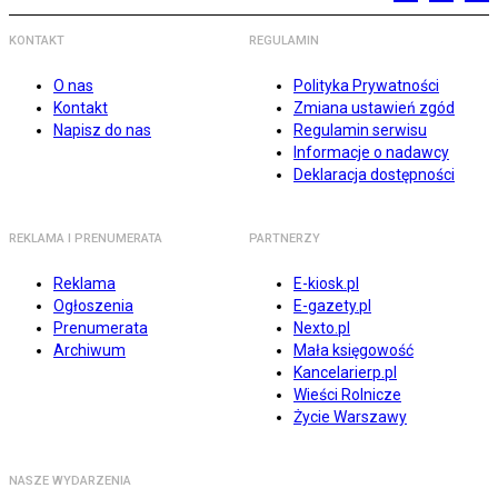
KONTAKT
REGULAMIN
O nas
Polityka Prywatności
Kontakt
Zmiana ustawień zgód
Napisz do nas
Regulamin serwisu
Informacje o nadawcy
Deklaracja dostępności
REKLAMA I PRENUMERATA
PARTNERZY
Reklama
E-kiosk.pl
Ogłoszenia
E-gazety.pl
Prenumerata
Nexto.pl
Archiwum
Mała księgowość
Kancelarierp.pl
Wieści Rolnicze
Życie Warszawy
NASZE WYDARZENIA