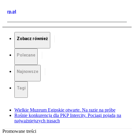
rp.pl
Zobacz również
Polecane
Najnowsze
Tagi
Wielkie Muzeum Egipskie otwarte. Na razie na próbę
Rośnie konkurencja dla PKP Intercity. Pociągi pojadą na
najważniejszych trasach
Promowane treści