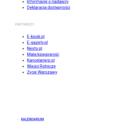
Informacje o nadawcy
Deklaracja dostępności
PARTNERZY
E-kiosk.pl
E-gazety.pl
Nexto.pl
Mała księgowość
Kancelarierp.pl
Wieści Rolnicze
Życie Warszawy
KALENDARIUM