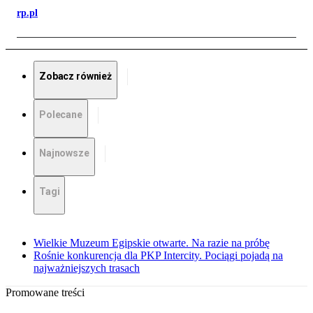
rp.pl
Zobacz również
Polecane
Najnowsze
Tagi
Wielkie Muzeum Egipskie otwarte. Na razie na próbę
Rośnie konkurencja dla PKP Intercity. Pociągi pojadą na
najważniejszych trasach
Promowane treści