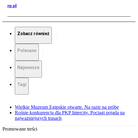
rp.pl
Zobacz również
Polecane
Najnowsze
Tagi
Wielkie Muzeum Egipskie otwarte. Na razie na próbę
Rośnie konkurencja dla PKP Intercity. Pociągi pojadą na
najważniejszych trasach
Promowane treści