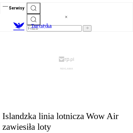
Serwisy
T
urystyka
Islandzka linia lotnicza Wow Air
zawiesiła loty