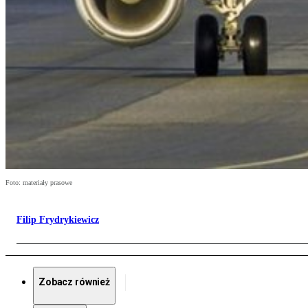
Foto: materiały prasowe
Filip Frydrykiewicz
Zobacz również