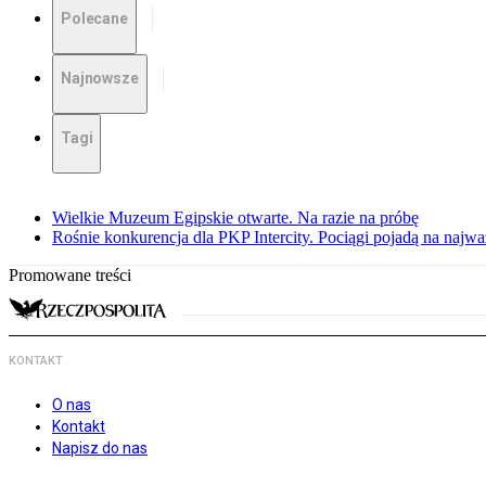
Polecane
Najnowsze
Tagi
Wielkie Muzeum Egipskie otwarte. Na razie na próbę
Rośnie konkurencja dla PKP Intercity. Pociągi pojadą na najwa
Promowane treści
KONTAKT
O nas
Kontakt
Napisz do nas