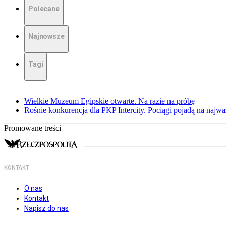
Polecane
Najnowsze
Tagi
Wielkie Muzeum Egipskie otwarte. Na razie na próbę
Rośnie konkurencja dla PKP Intercity. Pociągi pojadą na najwa
Promowane treści
KONTAKT
O nas
Kontakt
Napisz do nas