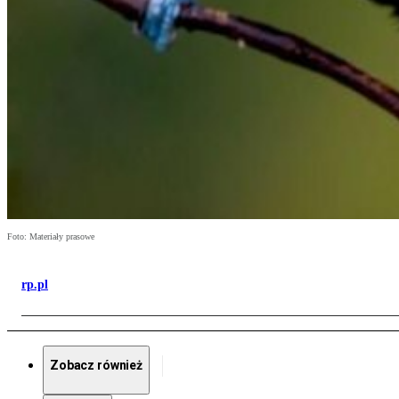
Foto: Materiały prasowe
rp.pl
Zobacz również