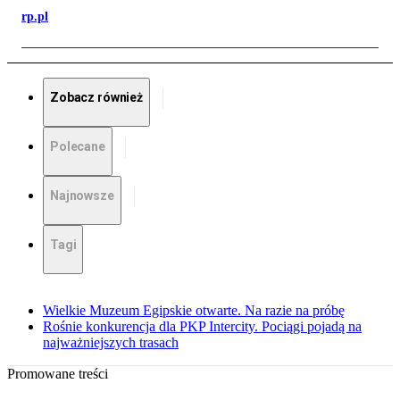
rp.pl
Zobacz również
Polecane
Najnowsze
Tagi
Wielkie Muzeum Egipskie otwarte. Na razie na próbę
Rośnie konkurencja dla PKP Intercity. Pociągi pojadą na
najważniejszych trasach
Promowane treści