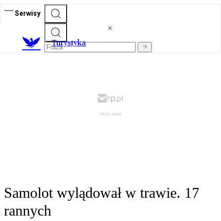
Serwisy
T
urystyka
Samolot wylądował w trawie. 17
rannych