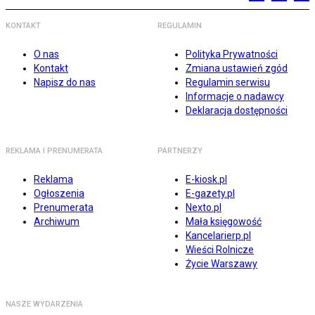
KONTAKT
REGULAMIN
O nas
Polityka Prywatności
Kontakt
Zmiana ustawień zgód
Napisz do nas
Regulamin serwisu
Informacje o nadawcy
Deklaracja dostępności
REKLAMA I PRENUMERATA
PARTNERZY
Reklama
E-kiosk.pl
Ogłoszenia
E-gazety.pl
Prenumerata
Nexto.pl
Archiwum
Mała księgowość
Kancelarierp.pl
Wieści Rolnicze
Życie Warszawy
NASZE WYDARZENIA