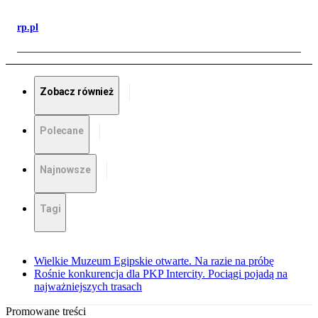
rp.pl
Zobacz również
Polecane
Najnowsze
Tagi
Wielkie Muzeum Egipskie otwarte. Na razie na próbę
Rośnie konkurencja dla PKP Intercity. Pociągi pojadą na
najważniejszych trasach
Promowane treści