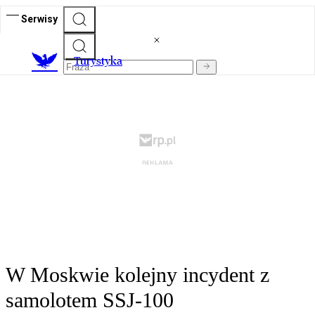
Serwisy
T
urystyka
W Moskwie kolejny incydent z
samolotem SSJ-100