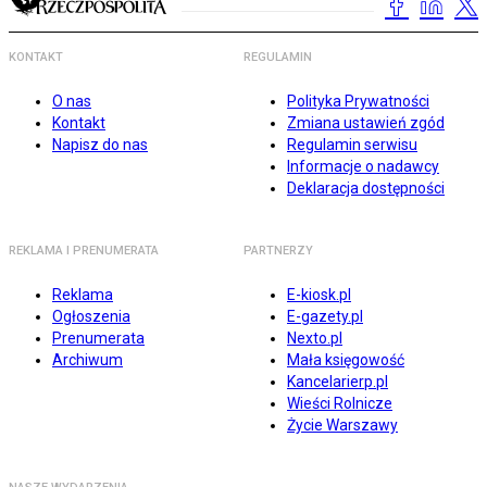
KONTAKT
REGULAMIN
O nas
Polityka Prywatności
Kontakt
Zmiana ustawień zgód
Napisz do nas
Regulamin serwisu
Informacje o nadawcy
Deklaracja dostępności
REKLAMA I PRENUMERATA
PARTNERZY
Reklama
E-kiosk.pl
Ogłoszenia
E-gazety.pl
Prenumerata
Nexto.pl
Archiwum
Mała księgowość
Kancelarierp.pl
Wieści Rolnicze
Życie Warszawy