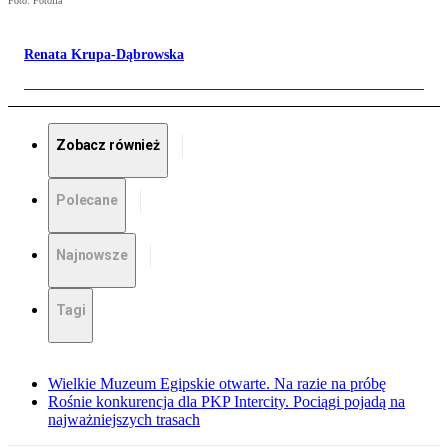
Foto: Fotolia
Renata Krupa-Dąbrowska
Zobacz również
Polecane
Najnowsze
Tagi
Wielkie Muzeum Egipskie otwarte. Na razie na próbę
Rośnie konkurencja dla PKP Intercity. Pociągi pojadą na
najważniejszych trasach