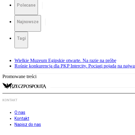
Polecane
Najnowsze
Tagi
Wielkie Muzeum Egipskie otwarte. Na razie na próbę
Rośnie konkurencja dla PKP Intercity. Pociągi pojadą na najwa
Promowane treści
KONTAKT
O nas
Kontakt
Napisz do nas