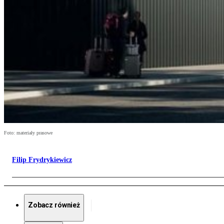
Foto: materiały prasowe
Filip Frydrykiewicz
Zobacz również