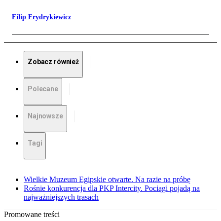
Filip Frydrykiewicz
Zobacz również
Polecane
Najnowsze
Tagi
Wielkie Muzeum Egipskie otwarte. Na razie na próbę
Rośnie konkurencja dla PKP Intercity. Pociągi pojadą na
najważniejszych trasach
Promowane treści