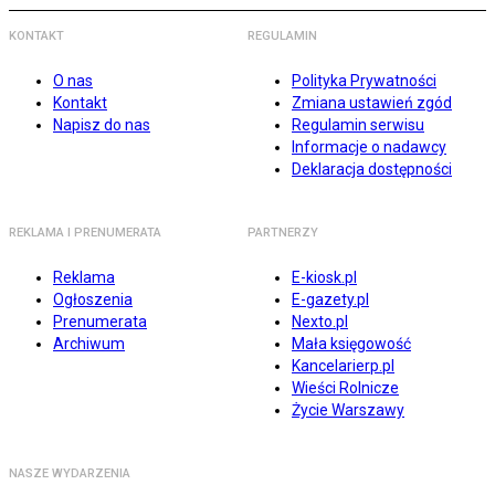
KONTAKT
REGULAMIN
O nas
Polityka Prywatności
Kontakt
Zmiana ustawień zgód
Napisz do nas
Regulamin serwisu
Informacje o nadawcy
Deklaracja dostępności
REKLAMA I PRENUMERATA
PARTNERZY
Reklama
E-kiosk.pl
Ogłoszenia
E-gazety.pl
Prenumerata
Nexto.pl
Archiwum
Mała księgowość
Kancelarierp.pl
Wieści Rolnicze
Życie Warszawy
NASZE WYDARZENIA