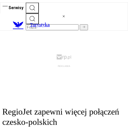
Serwisy
T
urystyka
RegioJet zapewni więcej połączeń
czesko-polskich