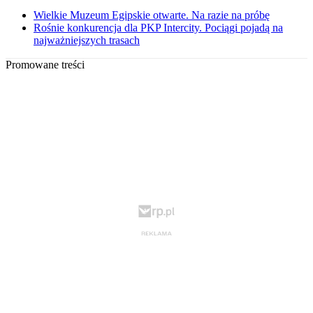
Wielkie Muzeum Egipskie otwarte. Na razie na próbę
Rośnie konkurencja dla PKP Intercity. Pociągi pojadą na
najważniejszych trasach
Promowane treści