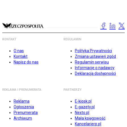
KONTAKT
REGULAMIN
O nas
Polityka Prywatności
Kontakt
Zmiana ustawień zgód
Napisz do nas
Regulamin serwisu
Informacje o nadawcy
Deklaracja dostępności
REKLAMA I PRENUMERATA
PARTNERZY
Reklama
E-kiosk.pl
Ogłoszenia
E-gazety.pl
Prenumerata
Nexto.pl
Archiwum
Mała księgowość
Kancelarierp.pl