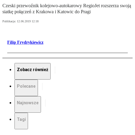
Czeski przewoźnik kolejowo-autokarowy RegioJet rozszerza swoją
siatkę połączeń z Krakowa i Katowic do Pragi
Publikacja:
12.06.2019 12:18
Filip Frydrykiewicz
Zobacz również
Polecane
Najnowsze
Tagi