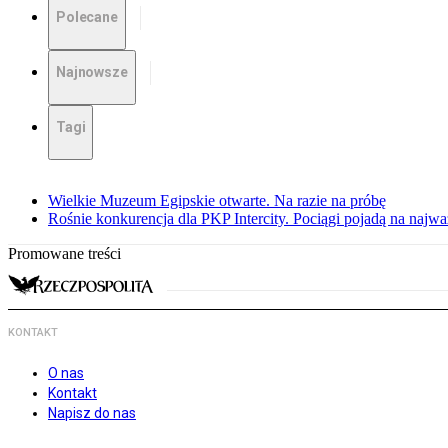
Polecane
Najnowsze
Tagi
Wielkie Muzeum Egipskie otwarte. Na razie na próbę
Rośnie konkurencja dla PKP Intercity. Pociągi pojadą na najwa
Promowane treści
KONTAKT
O nas
Kontakt
Napisz do nas