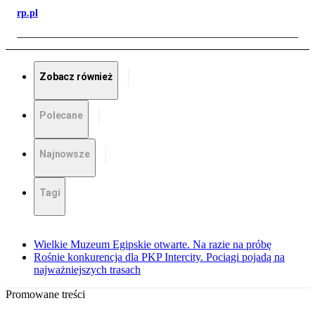
rp.pl
Zobacz również
Polecane
Najnowsze
Tagi
Wielkie Muzeum Egipskie otwarte. Na razie na próbę
Rośnie konkurencja dla PKP Intercity. Pociągi pojadą na
najważniejszych trasach
Promowane treści