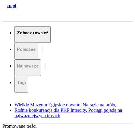
rp.pl
Zobacz również
Polecane
Najnowsze
Tagi
Wielkie Muzeum Egipskie otwarte. Na razie na próbę
Rośnie konkurencja dla PKP Intercity. Pociągi pojadą na
najważniejszych trasach
Promowane treści