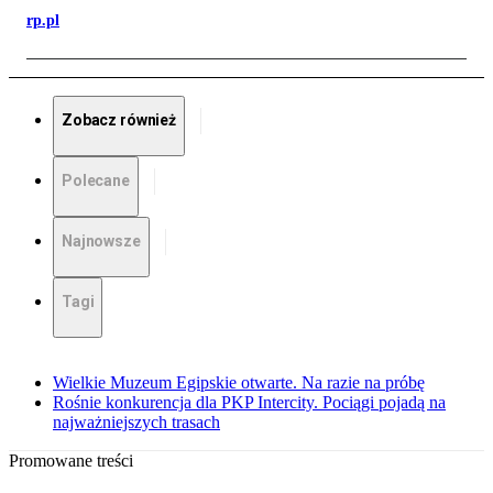
rp.pl
Zobacz również
Polecane
Najnowsze
Tagi
Wielkie Muzeum Egipskie otwarte. Na razie na próbę
Rośnie konkurencja dla PKP Intercity. Pociągi pojadą na
najważniejszych trasach
Promowane treści