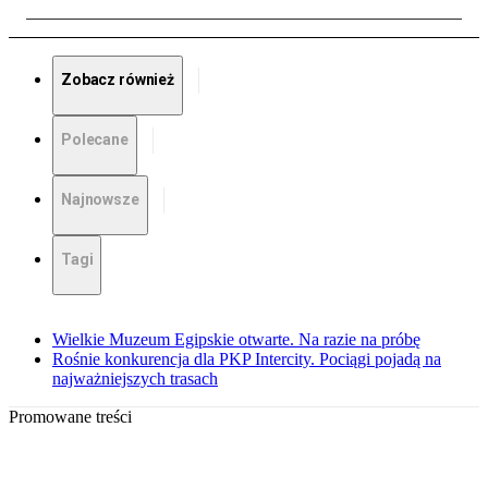
Zobacz również
Polecane
Najnowsze
Tagi
Wielkie Muzeum Egipskie otwarte. Na razie na próbę
Rośnie konkurencja dla PKP Intercity. Pociągi pojadą na
najważniejszych trasach
Promowane treści