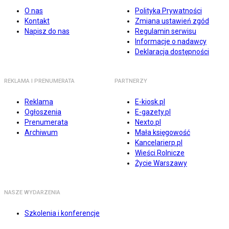
O nas
Polityka Prywatności
Kontakt
Zmiana ustawień zgód
Napisz do nas
Regulamin serwisu
Informacje o nadawcy
Deklaracja dostępności
REKLAMA I PRENUMERATA
PARTNERZY
Reklama
E-kiosk.pl
Ogłoszenia
E-gazety.pl
Prenumerata
Nexto.pl
Archiwum
Mała księgowość
Kancelarierp.pl
Wieści Rolnicze
Życie Warszawy
NASZE WYDARZENIA
Szkolenia i konferencje