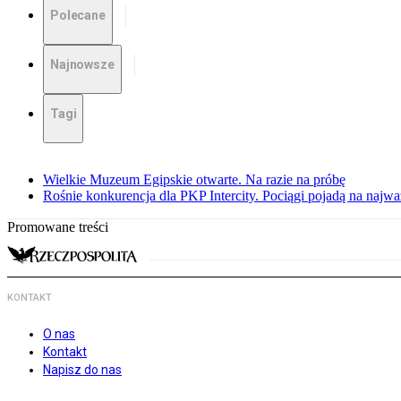
Polecane
Najnowsze
Tagi
Wielkie Muzeum Egipskie otwarte. Na razie na próbę
Rośnie konkurencja dla PKP Intercity. Pociągi pojadą na najwa
Promowane treści
KONTAKT
O nas
Kontakt
Napisz do nas