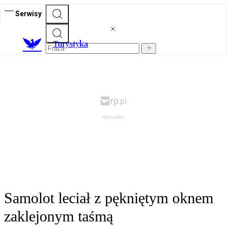
Serwisy
T
urystyka
Samolot leciał z pękniętym oknem
zaklejonym taśmą