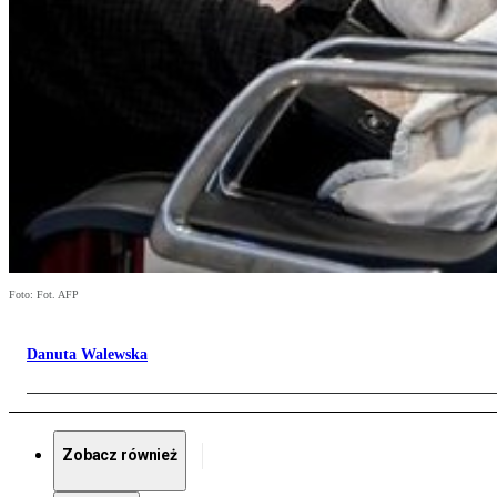
Foto: Fot. AFP
Danuta Walewska
Zobacz również