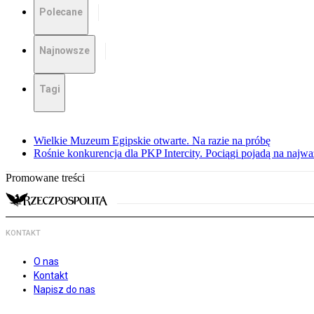
Polecane
Najnowsze
Tagi
Wielkie Muzeum Egipskie otwarte. Na razie na próbę
Rośnie konkurencja dla PKP Intercity. Pociągi pojadą na najwa
Promowane treści
KONTAKT
O nas
Kontakt
Napisz do nas