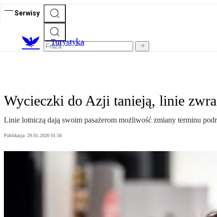
Serwisy
T
urystyka
Wycieczki do Azji tanieją, linie zwr
Linie lotniczą dają swoim pasażerom możliwość zmiany terminu podr
Publikacja:
29.01.2020 01:56