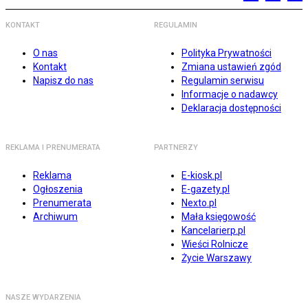
KONTAKT
REGULAMIN
O nas
Polityka Prywatności
Kontakt
Zmiana ustawień zgód
Napisz do nas
Regulamin serwisu
Informacje o nadawcy
Deklaracja dostępności
REKLAMA I PRENUMERATA
PARTNERZY
Reklama
E-kiosk.pl
Ogłoszenia
E-gazety.pl
Prenumerata
Nexto.pl
Archiwum
Mała księgowość
Kancelarierp.pl
Wieści Rolnicze
Życie Warszawy
NASZE WYDARZENIA