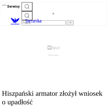
Serwisy
T
urystyka
Hiszpański armator złożył wniosek
o upadłość